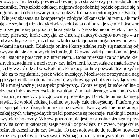
ów, jak i materiały powierzchowne, przestarzałe czy po prostu źle pr
stnika. Przyszłość edukacji najprawdopodobniej będzie opierać się na
rogramami certyfikowanymi, samokształcenia z mentoringiem. Osoba, któ
 Nie jest skazana na kompetencje zdobyte kilkanaście lat temu, ale moż
ę szybciej niż kiedykolwiek, edukacja online staje się nie luksusem, a
 rozwijanie się po prostu dla satysfakcji. Niezależnie od wieku, mie
rczy pierwszy krok: decyzja, że chce się nauczyć czegoś nowego – a re
dważalny: szkoła, uczelnia, szkolenia stacjonarne organizowane w sa
ami na uszach. Edukacja online i kursy zdalne stały się naturalną o
sowywaniu się do nowych technologii. Główną zaletą nauki online jest
fon i stabilne połączenie z internetem. Osoba mieszkająca w niewielk
cznych zagadnień z medycyny czy inżynierii, korzystając z materiałó
 żeby wziąć udział w szkoleniu. Edukacja online pozwala też uczyć s
 ale za to regularnie, przez wiele miesięcy. Możliwość zatrzymania n
j przyjazny dla osób pracujących, wychowujących dzieci czy łączących
ie mniej ważny jest aspekt praktyczny. Coraz więcej kursów online o
dzącym lub społecznością kursantów. Zamiast biernego słuchania wykł
 analizuje dane czy przygotowuje prezentację. Dzięki temu nauka nie po
wiła, że wokół edukacji online wyrosły całe ekosystemy. Platformy szk
lei specjaliści z różnych branż coraz częściej tworzą własne programy,
zukających wiarygodnych treści pomocne są recenzje, rankingi i zesta
 wymiar społeczny. Wbrew pozorom nie jest to samotne siedzenie prze
y na komunikatorach, sesje pytań i odpowiedzi na żywo, projekty rea
 z różnych części kraju czy świata. To przygotowanie do realiów nowocze
e nie jest pozbawiona wyzwań. Wymaga dużej samodyscypliny – nikt nie