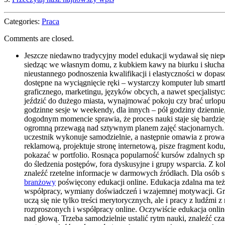
Categories:
Praca
Comments are closed.
Jeszcze niedawno tradycyjny model edukacji wydawał się niepo
siedząc we własnym domu, z kubkiem kawy na biurku i słuchawk
nieustannego podnoszenia kwalifikacji i elastyczności w dopa
dostępne na wyciągnięcie ręki – wystarczy komputer lub smart
graficznego, marketingu, języków obcych, a nawet specjalisty
jeździć do dużego miasta, wynajmować pokoju czy brać urlopu,
godzinne sesje w weekendy, dla innych – pół godziny dziennie,
dogodnym momencie sprawia, że proces nauki staje się bardzie
ogromną przewagą nad sztywnym planem zajęć stacjonarnych. N
uczestnik wykonuje samodzielnie, a następnie omawia z prowa
reklamową, projektuje stronę internetową, pisze fragment kodu,
pokazać w portfolio. Rosnąca popularność kursów zdalnych spra
do śledzenia postępów, fora dyskusyjne i grupy wsparcia. Z ko
znaleźć rzetelne informacje w darmowych źródłach. Dla osób s
branżowy
poświęcony edukacji online. Edukacja zdalna ma też
współpracy, wymiany doświadczeń i wzajemnej motywacji. Grup
uczą się nie tylko treści merytorycznych, ale i pracy z ludźmi
rozproszonych i współpracy online. Oczywiście edukacja onlin
nad głową. Trzeba samodzielnie ustalić rytm nauki, znaleźć cz