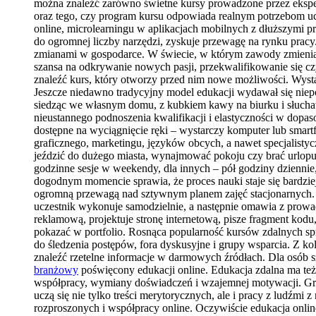
można znaleźć zarówno świetne kursy prowadzone przez ekspert
oraz tego, czy program kursu odpowiada realnym potrzebom ucze
online, microlearningu w aplikacjach mobilnych z dłuższymi p
do ogromnej liczby narzędzi, zyskuje przewagę na rynku pracy.
zmianami w gospodarce. W świecie, w którym zawody zmieniają si
szansa na odkrywanie nowych pasji, przekwalifikowanie się czy
znaleźć kurs, który otworzy przed nim nowe możliwości. Wysta
Jeszcze niedawno tradycyjny model edukacji wydawał się niepo
siedząc we własnym domu, z kubkiem kawy na biurku i słuchawk
nieustannego podnoszenia kwalifikacji i elastyczności w dopa
dostępne na wyciągnięcie ręki – wystarczy komputer lub smart
graficznego, marketingu, języków obcych, a nawet specjalisty
jeździć do dużego miasta, wynajmować pokoju czy brać urlopu,
godzinne sesje w weekendy, dla innych – pół godziny dziennie,
dogodnym momencie sprawia, że proces nauki staje się bardzie
ogromną przewagą nad sztywnym planem zajęć stacjonarnych. N
uczestnik wykonuje samodzielnie, a następnie omawia z prowa
reklamową, projektuje stronę internetową, pisze fragment kodu,
pokazać w portfolio. Rosnąca popularność kursów zdalnych spra
do śledzenia postępów, fora dyskusyjne i grupy wsparcia. Z ko
znaleźć rzetelne informacje w darmowych źródłach. Dla osób s
branżowy
poświęcony edukacji online. Edukacja zdalna ma też
współpracy, wymiany doświadczeń i wzajemnej motywacji. Grup
uczą się nie tylko treści merytorycznych, ale i pracy z ludźmi
rozproszonych i współpracy online. Oczywiście edukacja onlin