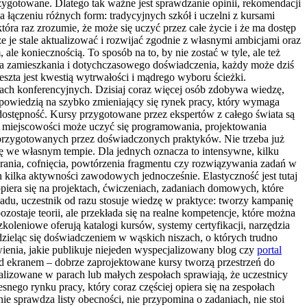
zygotowane. Dlatego tak ważne jest sprawdzanie opinii, rekomendacji
 łączeniu różnych form: tradycyjnych szkół i uczelni z kursami
ra raz zrozumie, że może się uczyć przez całe życie i że ma dostęp
e je stale aktualizować i rozwijać zgodnie z własnymi ambicjami oraz
le koniecznością. To sposób na to, by nie zostać w tyle, ale też
jsca zamieszkania i dotychczasowego doświadczenia, każdy może dziś
szta jest kwestią wytrwałości i mądrego wyboru ścieżki.
lach konferencyjnych. Dzisiaj coraz więcej osób zdobywa wiedzę,
dpowiedzią na szybko zmieniający się rynek pracy, który wymaga
 dostępność. Kursy przygotowane przez ekspertów z całego świata są
iej miejscowości może uczyć się programowania, projektowania
w przygotowanych przez doświadczonych praktyków. Nie trzeba już
ię we własnym tempie. Dla jednych oznacza to intensywne, kilku
agrania, cofnięcia, powtórzenia fragmentu czy rozwiązywania zadań w
 kilka aktywności zawodowych jednocześnie. Elastyczność jest tutaj
piera się na projektach, ćwiczeniach, zadaniach domowych, które
adu, uczestnik od razu stosuje wiedzę w praktyce: tworzy kampanię
zostaje teorii, ale przekłada się na realne kompetencje, które można
oleniowe oferują katalogi kursów, systemy certyfikacji, narzędzia
 dzieląc się doświadczeniem w wąskich niszach, o których trudno
wienia, jakie publikuje niejeden wyspecjalizowany blog czy
portal
d ekranem – dobrze zaprojektowane kursy tworzą przestrzeń do
lizowane w parach lub małych zespołach sprawiają, że uczestnicy
snego rynku pracy, który coraz częściej opiera się na zespołach
 sprawdza listy obecności, nie przypomina o zadaniach, nie stoi