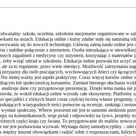
dważalny: szkoła, uczelnia, szkolenia stacjonarne organizowane w sa
ami na uszach. Edukacja online i kursy zdalne stały się naturalną o
sowywaniu się do nowych technologii. Główną zaletą nauki online jest
fon i stabilne połączenie z internetem. Osoba mieszkająca w niewielk
cznych zagadnień z medycyny czy inżynierii, korzystając z materiałó
 żeby wziąć udział w szkoleniu. Edukacja online pozwala też uczyć s
 ale za to regularnie, przez wiele miesięcy. Możliwość zatrzymania n
j przyjazny dla osób pracujących, wychowujących dzieci czy łączących
ie mniej ważny jest aspekt praktyczny. Coraz więcej kursów online o
dzącym lub społecznością kursantów. Zamiast biernego słuchania wykł
 analizuje dane czy przygotowuje prezentację. Dzięki temu nauka nie po
wiła, że wokół edukacji online wyrosły całe ekosystemy. Platformy szk
lei specjaliści z różnych branż coraz częściej tworzą własne programy,
zukających wiarygodnych treści pomocne są recenzje, rankingi i zesta
 wymiar społeczny. Wbrew pozorom nie jest to samotne siedzenie prze
y na komunikatorach, sesje pytań i odpowiedzi na żywo, projekty rea
 z różnych części kraju czy świata. To przygotowanie do realiów nowocze
e nie jest pozbawiona wyzwań. Wymaga dużej samodyscypliny – nikt nie
as między innymi obowiązkami i radzić sobie z rozpraszaczami, których