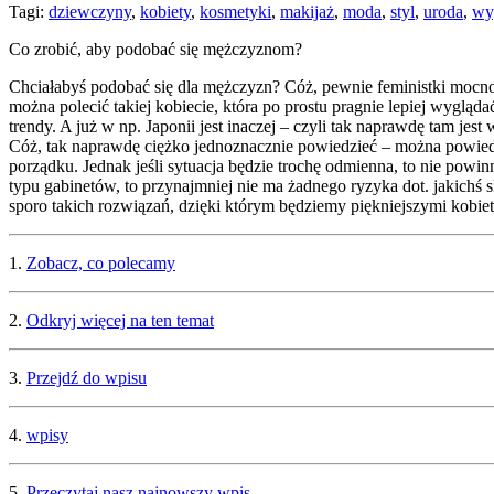
Tagi:
dziewczyny
,
kobiety
,
kosmetyki
,
makijaż
,
moda
,
styl
,
uroda
,
wy
Co zrobić, aby podobać się mężczyznom?
Chciałabyś podobać się dla mężczyzn? Cóż, pewnie feministki mocno s
można polecić takiej kobiecie, która po prostu pragnie lepiej wyglą
trendy. A już w np. Japonii jest inaczej – czyli tak naprawdę tam je
Cóż, tak naprawdę ciężko jednoznacznie powiedzieć – można powiedz
porządku. Jednak jeśli sytuacja będzie trochę odmienna, to nie po
typu gabinetów, to przynajmniej nie ma żadnego ryzyka dot. jakichś
sporo takich rozwiązań, dzięki którym będziemy piękniejszymi kobie
1.
Zobacz, co polecamy
2.
Odkryj więcej na ten temat
3.
Przejdź do wpisu
4.
wpisy
5.
Przeczytaj nasz najnowszy wpis