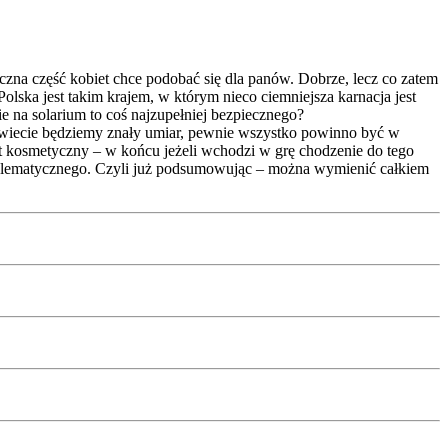
aczna część kobiet chce podobać się dla panów. Dobrze, lecz co zatem
olska jest takim krajem, w którym nieco ciemniejsza karnacja jest
ie na solarium to coś najzupełniej bezpiecznego?
 świecie będziemy znały umiar, pewnie wszystko powinno być w
et kosmetyczny – w końcu jeżeli wchodzi w grę chodzenie do tego
problematycznego. Czyli już podsumowując – można wymienić całkiem