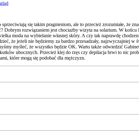
gląd
przeciwiają się takim pragnieniom, ale to przecież zrozumiałe, że zn
dać? Dobrym rozwiązaniem jest chociażby wizyta na solarium. W końcu P
st wielka moda na wybielanie własnej skóry. A czy tak naprawdę chodzen
ieć, że jeżeli nie będziemy za bardzo przesadzały, najzwyczajniej w
winnyśmy myśleć, że wszystko będzie OK. Warto także odwiedzić Gabin
 skutków ubocznych. Przecież klej do rzęs czy depilacja brwi to nic 
tami, które mogą się podobać dla mężczyzn.