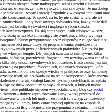
 łączeniu różnych form: tradycyjnych szkół i uczelni z kursami
ra raz zrozumie, że może się uczyć przez całe życie i że ma dostęp
e je stale aktualizować i rozwijać zgodnie z własnymi ambicjami oraz
le koniecznością. To sposób na to, by nie zostać w tyle, ale też
jsca zamieszkania i dotychczasowego doświadczenia, każdy może dziś
szta jest kwestią wytrwałości i mądrego wyboru ścieżki.
lach konferencyjnych. Dzisiaj coraz więcej osób zdobywa wiedzę,
dpowiedzią na szybko zmieniający się rynek pracy, który wymaga
 dostępność. Kursy przygotowane przez ekspertów z całego świata są
iej miejscowości może uczyć się programowania, projektowania
w przygotowanych przez doświadczonych praktyków. Nie trzeba już
ię we własnym tempie. Dla jednych oznacza to intensywne, kilku
agrania, cofnięcia, powtórzenia fragmentu czy rozwiązywania zadań w
 kilka aktywności zawodowych jednocześnie. Elastyczność jest tutaj
piera się na projektach, ćwiczeniach, zadaniach domowych, które
adu, uczestnik od razu stosuje wiedzę w praktyce: tworzy kampanię
zostaje teorii, ale przekłada się na realne kompetencje, które można
oleniowe oferują katalogi kursów, systemy certyfikacji, narzędzia
 dzieląc się doświadczeniem w wąskich niszach, o których trudno
wienia, jakie publikuje niejeden wyspecjalizowany blog czy
portal
d ekranem – dobrze zaprojektowane kursy tworzą przestrzeń do
lizowane w parach lub małych zespołach sprawiają, że uczestnicy
snego rynku pracy, który coraz częściej opiera się na zespołach
 sprawdza listy obecności, nie przypomina o zadaniach, nie stoi
 w domu nie brakuje. Pojawia się też problem jakości – w sieci