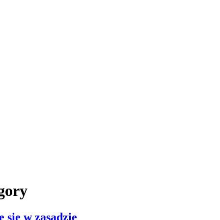
egory
 się w zasadzie