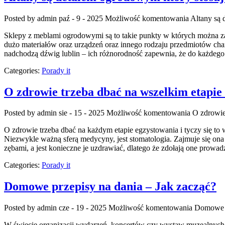
Posted by admin
paź - 9 - 2025
Możliwość komentowania
Altany są 
Sklepy z meblami ogrodowymi są to takie punkty w których można za
dużo materiałów oraz urządzeń oraz innego rodzaju przedmiotów cha
nadchodzą dźwig lublin – ich różnorodność zapewnia, że do każdeg
Categories:
Porady it
O zdrowie trzeba dbać na wszelkim etapie e
Posted by admin
sie - 15 - 2025
Możliwość komentowania
O zdrowie 
O zdrowie trzeba dbać na każdym etapie egzystowania i tyczy się to ws
Niezwykle ważną sferą medycyny, jest stomatologia. Zajmuje się ona 
zębami, a jest konieczne je uzdrawiać, dlatego że zdołają one prowad
Categories:
Porady it
Domowe przepisy na dania – Jak zacząć?
Posted by admin
cze - 19 - 2025
Możliwość komentowania
Domowe p
W świecie organizacji wydarzeń, koncertów czy wystaw muzealnych co