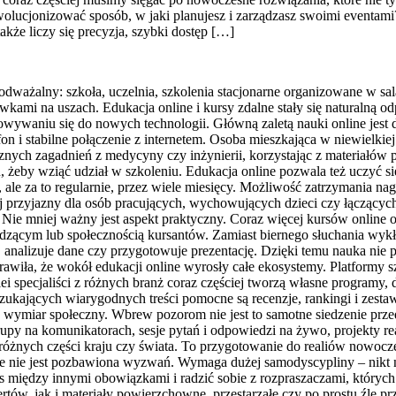
wolucjonizować sposób, w jaki planujesz i zarządzasz swoimi eventami
kże liczy się precyzja, szybki dostęp […]
dważalny: szkoła, uczelnia, szkolenia stacjonarne organizowane w sa
ami na uszach. Edukacja online i kursy zdalne stały się naturalną o
sowywaniu się do nowych technologii. Główną zaletą nauki online jest
fon i stabilne połączenie z internetem. Osoba mieszkająca w niewielk
cznych zagadnień z medycyny czy inżynierii, korzystając z materiałó
 żeby wziąć udział w szkoleniu. Edukacja online pozwala też uczyć s
 ale za to regularnie, przez wiele miesięcy. Możliwość zatrzymania n
j przyjazny dla osób pracujących, wychowujących dzieci czy łączących
ie mniej ważny jest aspekt praktyczny. Coraz więcej kursów online o
dzącym lub społecznością kursantów. Zamiast biernego słuchania wykł
 analizuje dane czy przygotowuje prezentację. Dzięki temu nauka nie po
wiła, że wokół edukacji online wyrosły całe ekosystemy. Platformy szk
lei specjaliści z różnych branż coraz częściej tworzą własne programy,
zukających wiarygodnych treści pomocne są recenzje, rankingi i zesta
 wymiar społeczny. Wbrew pozorom nie jest to samotne siedzenie prze
y na komunikatorach, sesje pytań i odpowiedzi na żywo, projekty rea
 z różnych części kraju czy świata. To przygotowanie do realiów nowocze
e nie jest pozbawiona wyzwań. Wymaga dużej samodyscypliny – nikt nie
as między innymi obowiązkami i radzić sobie z rozpraszaczami, których
ów, jak i materiały powierzchowne, przestarzałe czy po prostu źle pr