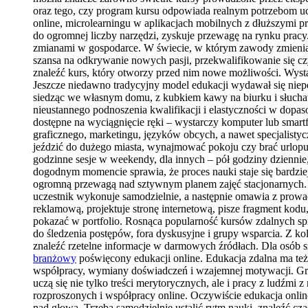
oraz tego, czy program kursu odpowiada realnym potrzebom ucze
online, microlearningu w aplikacjach mobilnych z dłuższymi p
do ogromnej liczby narzędzi, zyskuje przewagę na rynku pracy.
zmianami w gospodarce. W świecie, w którym zawody zmieniają si
szansa na odkrywanie nowych pasji, przekwalifikowanie się czy
znaleźć kurs, który otworzy przed nim nowe możliwości. Wysta
Jeszcze niedawno tradycyjny model edukacji wydawał się niepo
siedząc we własnym domu, z kubkiem kawy na biurku i słuchawk
nieustannego podnoszenia kwalifikacji i elastyczności w dopa
dostępne na wyciągnięcie ręki – wystarczy komputer lub smart
graficznego, marketingu, języków obcych, a nawet specjalisty
jeździć do dużego miasta, wynajmować pokoju czy brać urlopu,
godzinne sesje w weekendy, dla innych – pół godziny dziennie,
dogodnym momencie sprawia, że proces nauki staje się bardzie
ogromną przewagą nad sztywnym planem zajęć stacjonarnych. N
uczestnik wykonuje samodzielnie, a następnie omawia z prowa
reklamową, projektuje stronę internetową, pisze fragment kodu,
pokazać w portfolio. Rosnąca popularność kursów zdalnych spra
do śledzenia postępów, fora dyskusyjne i grupy wsparcia. Z ko
znaleźć rzetelne informacje w darmowych źródłach. Dla osób s
branżowy
poświęcony edukacji online. Edukacja zdalna ma też
współpracy, wymiany doświadczeń i wzajemnej motywacji. Grup
uczą się nie tylko treści merytorycznych, ale i pracy z ludźmi
rozproszonych i współpracy online. Oczywiście edukacja onlin
nad głową. Trzeba samodzielnie ustalić rytm nauki, znaleźć cz