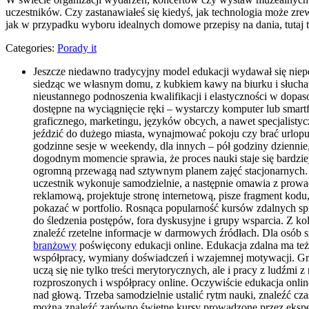
uczestników. Czy zastanawiałeś się kiedyś, jak technologia może zre
jak w przypadku wyboru idealnych domowe przepisy na dania, tutaj ta
Categories:
Porady it
Jeszcze niedawno tradycyjny model edukacji wydawał się niepo
siedząc we własnym domu, z kubkiem kawy na biurku i słuchawk
nieustannego podnoszenia kwalifikacji i elastyczności w dopa
dostępne na wyciągnięcie ręki – wystarczy komputer lub smart
graficznego, marketingu, języków obcych, a nawet specjalisty
jeździć do dużego miasta, wynajmować pokoju czy brać urlopu,
godzinne sesje w weekendy, dla innych – pół godziny dziennie,
dogodnym momencie sprawia, że proces nauki staje się bardzie
ogromną przewagą nad sztywnym planem zajęć stacjonarnych. N
uczestnik wykonuje samodzielnie, a następnie omawia z prowa
reklamową, projektuje stronę internetową, pisze fragment kodu,
pokazać w portfolio. Rosnąca popularność kursów zdalnych spra
do śledzenia postępów, fora dyskusyjne i grupy wsparcia. Z ko
znaleźć rzetelne informacje w darmowych źródłach. Dla osób s
branżowy
poświęcony edukacji online. Edukacja zdalna ma też
współpracy, wymiany doświadczeń i wzajemnej motywacji. Grup
uczą się nie tylko treści merytorycznych, ale i pracy z ludźmi
rozproszonych i współpracy online. Oczywiście edukacja onlin
nad głową. Trzeba samodzielnie ustalić rytm nauki, znaleźć cz
można znaleźć zarówno świetne kursy prowadzone przez ekspert