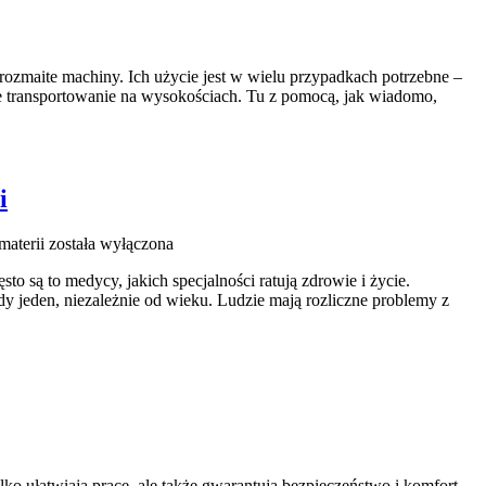
ozmaite machiny. Ich użycie jest w wielu przypadkach potrzebne –
e transportowanie na wysokościach. Tu z pomocą, jak wiadomo,
i
materii
została wyłączona
to są to medycy, jakich specjalności ratują zdrowie i życie.
dy jeden, niezależnie od wieku. Ludzie mają rozliczne problemy z
o ułatwiają pracę, ale także gwarantują bezpieczeństwo i komfort