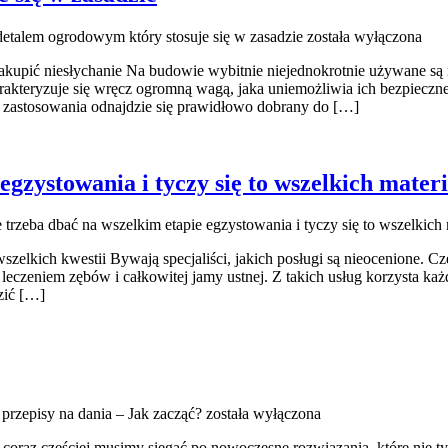
detalem ogrodowym który stosuje się w zasadzie
została wyłączona
kupić niesłychanie Na budowie wybitnie niejednokrotnie używane są r
rakteryzuje się wręcz ogromną wagą, jaka uniemożliwia ich bezpieczn
o zastosowania odnajdzie się prawidłowo dobrany do […]
gzystowania i tyczy się to wszelkich materi
trzeba dbać na wszelkim etapie egzystowania i tyczy się to wszelkich 
zelkich kwestii Bywają specjaliści, jakich posługi są nieocenione. Częs
leczeniem zębów i całkowitej jamy ustnej. Z takich usług korzysta każ
zić […]
rzepisy na dania – Jak zacząć?
została wyłączona
raz częściej musimy sięgać po nowoczesne rozwiązania, które nie tylk