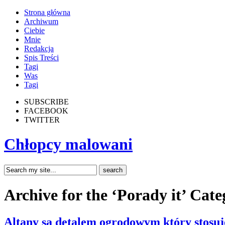
Strona główna
Archiwum
Ciebie
Mnie
Redakcja
Spis Treści
Tagi
Was
Tagi
SUBSCRIBE
FACEBOOK
TWITTER
Chłopcy malowani
Archive for the ‘Porady it’ Cat
Altany są detalem ogrodowym który stosuje