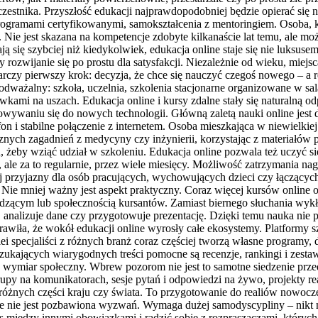
stnika. Przyszłość edukacji najprawdopodobniej będzie opierać się na
rogramami certyfikowanymi, samokształcenia z mentoringiem. Osoba, któ
 Nie jest skazana na kompetencje zdobyte kilkanaście lat temu, ale moż
ę szybciej niż kiedykolwiek, edukacja online staje się nie luksusem, a
 rozwijanie się po prostu dla satysfakcji. Niezależnie od wieku, mie
rczy pierwszy krok: decyzja, że chce się nauczyć czegoś nowego – a re
dważalny: szkoła, uczelnia, szkolenia stacjonarne organizowane w sa
ami na uszach. Edukacja online i kursy zdalne stały się naturalną o
sowywaniu się do nowych technologii. Główną zaletą nauki online jest
fon i stabilne połączenie z internetem. Osoba mieszkająca w niewielk
cznych zagadnień z medycyny czy inżynierii, korzystając z materiałó
 żeby wziąć udział w szkoleniu. Edukacja online pozwala też uczyć s
 ale za to regularnie, przez wiele miesięcy. Możliwość zatrzymania n
j przyjazny dla osób pracujących, wychowujących dzieci czy łączących
ie mniej ważny jest aspekt praktyczny. Coraz więcej kursów online o
dzącym lub społecznością kursantów. Zamiast biernego słuchania wykł
 analizuje dane czy przygotowuje prezentację. Dzięki temu nauka nie po
wiła, że wokół edukacji online wyrosły całe ekosystemy. Platformy szk
lei specjaliści z różnych branż coraz częściej tworzą własne programy,
zukających wiarygodnych treści pomocne są recenzje, rankingi i zesta
 wymiar społeczny. Wbrew pozorom nie jest to samotne siedzenie prze
y na komunikatorach, sesje pytań i odpowiedzi na żywo, projekty rea
 z różnych części kraju czy świata. To przygotowanie do realiów nowocze
e nie jest pozbawiona wyzwań. Wymaga dużej samodyscypliny – nikt nie
as między innymi obowiązkami i radzić sobie z rozpraszaczami, których