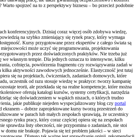
? Warto spojrzeć na to z perspektywy biznesu – bo przecież podobnie
lach konferencyjnych. Dzisiaj coraz więcej osób zdobywa wiedzę,
dpowiedzią na szybko zmieniający się rynek pracy, który wymaga
 dostępność. Kursy przygotowane przez ekspertów z całego świata są
iej miejscowości może uczyć się programowania, projektowania
w przygotowanych przez doświadczonych praktyków. Nie trzeba już
ię we własnym tempie. Dla jednych oznacza to intensywne, kilku
agrania, cofnięcia, powtórzenia fragmentu czy rozwiązywania zadań w
 kilka aktywności zawodowych jednocześnie. Elastyczność jest tutaj
piera się na projektach, ćwiczeniach, zadaniach domowych, które
adu, uczestnik od razu stosuje wiedzę w praktyce: tworzy kampanię
zostaje teorii, ale przekłada się na realne kompetencje, które można
oleniowe oferują katalogi kursów, systemy certyfikacji, narzędzia
 dzieląc się doświadczeniem w wąskich niszach, o których trudno
wienia, jakie publikuje niejeden wyspecjalizowany blog czy
portal
d ekranem – dobrze zaprojektowane kursy tworzą przestrzeń do
lizowane w parach lub małych zespołach sprawiają, że uczestnicy
snego rynku pracy, który coraz częściej opiera się na zespołach
 sprawdza listy obecności, nie przypomina o zadaniach, nie stoi
 w domu nie brakuje. Pojawia się też problem jakości – w sieci
zygotowane. Dlatego tak ważne jest sprawdzanie opinii, rekomendacji